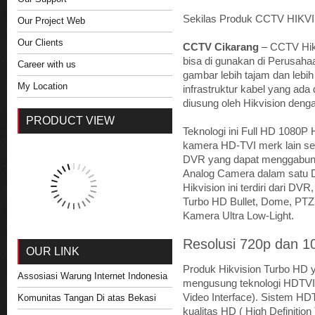
Sekilas Produk CCTV HIKVI
Our Project Web
Our Clients
CCTV Cikarang
– CCTV Hikv
bisa di gunakan di Perusaha
Career with us
gambar lebih tajam dan lebi
My Location
infrastruktur kabel yang ad
diusung oleh Hikvision deng
PRODUCT VIEW
Teknologi ini Full HD 1080P
kamera HD-TVI merk lain sela
DVR yang dapat menggabun
Analog Camera dalam satu 
Hikvision ini terdiri dari D
Turbo HD Bullet, Dome, PTZ 
Kamera Ultra Low-Light.
Resolusi 720p dan 1
OUR LINK
Produk Hikvision Turbo HD
Assosiasi Warung Internet Indonesia
mengusung teknologi HDTVI a
Video Interface). Sistem HD
Komunitas Tangan Di atas Bekasi
kualitas HD ( High Definition