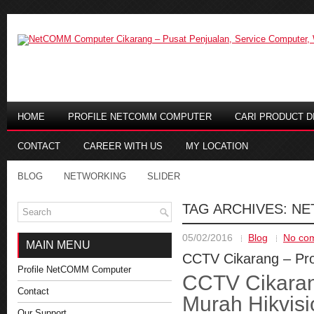
HOME
PROFILE NETCOMM COMPUTER
CARI PRODUCT DI
CONTACT
CAREER WITH US
MY LOCATION
BLOG
NETWORKING
SLIDER
TAG ARCHIVES:
NE
05/02/2016
Blog
No co
MAIN MENU
CCTV Cikarang – Pr
Profile NetCOMM Computer
CCTV Cikar
Contact
Murah Hikvisi
Our Support