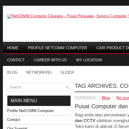
HOME
PROFILE NETCOMM COMPUTER
CARI PRODUCT DI
CONTACT
CAREER WITH US
MY LOCATION
BLOG
NETWORKING
SLIDER
TAG ARCHIVES:
CO
21/04/2016
Blog
No co
MAIN MENU
Pusat Computer dan
Profile NetCOMM Computer
Bagi anda atau perusahaan
Contact
dan CCTV
silahkan menghub
Toko kami di alamat Jl.Tarum
Our Support