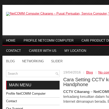
HOME
PROFILE NETCOMM COMPUTER
CARI PRODUCT DI
CONTACT
CAREER WITH US
MY LOCATION
BLOG
NETWORKING
SLIDER
19/04/2016
Blog
No co
Cara Setting CCTV ke
Handphone
MAIN MENU
CCTV Cikarang
–
NetCOM
Profile NetCOMM Computer
terkadang kesulitan dalam ha
Contact
Internet dimanapun berada. 
Our Support