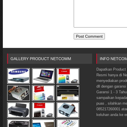
GALLERY PRODUCT NETCOMM
INFO NETCO
Dapatkan Product 
Resmi hanya di 
menyediakan prod
dll dengan garansi
Garansi 1 - 3 Tahu
sampaikan kepada o
puas , silahkan m
085217260001 ata
keluhan anda ke 