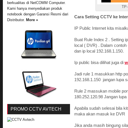
berkualitas di NetCOMM Computer.
TP-
Kami hanya menyediakan produk
notebook dengan Garansi Resmi dari
Cara Setting CCTV ke Inte
Distributor.
More »
IP Public Internet kita misal
Buat Rule Index 2 . Setting i
local ( DVR) . Dalam contoh d
dan ip local 192.168.1.150.
Ip public bisa dilihat juga di
w
Jadi rule 1 masukkan http po
192.168.1.150 jangan lupa 
Rule 2 massukan mobile por
180.252.120.98 Jangan lupa 
Apabila sudah selesai bila ki
PROMO CCTV AVTECH
maka akan masuk ke DVR
Jika anda masih bingung sil