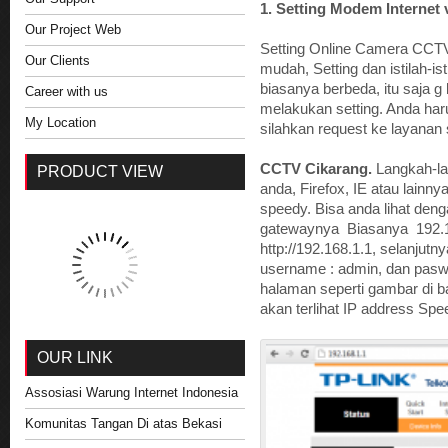
1. Setting Modem Interne
Our Project Web
Setting Online Camera CC
Our Clients
mudah, Setting dan istilah-
biasanya berbeda, itu saja
Career with us
melakukan setting. Anda haru
My Location
silahkan request ke layanan
CCTV Cikarang.
Langkah-la
PRODUCT VIEW
anda, Firefox, IE atau lai
speedy. Bisa anda lihat deng
gatewaynya Biasanya 192.1
http://192.168.1.1, selanju
username : admin, dan paswo
halaman seperti gambar di b
akan terlihat IP address Sp
OUR LINK
Assosiasi Warung Internet Indonesia
Komunitas Tangan Di atas Bekasi