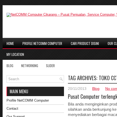
HOME
PROFILE NETCOMM COMPUTER
CARI PRODUCT DISINI
OUR CL
MY LOCATION
BLOG
NETWORKING
SLIDER
TAG ARCHIVES:
TOKO CC
20/11/2013
Blog
No co
MAIN MENU
Pusat Computer terlengk
Profile NetCOMM Computer
Bila anda menginginkan pro
Contact
silahkan anda berkunjung k
menyediakan berbagai maca
Our Support