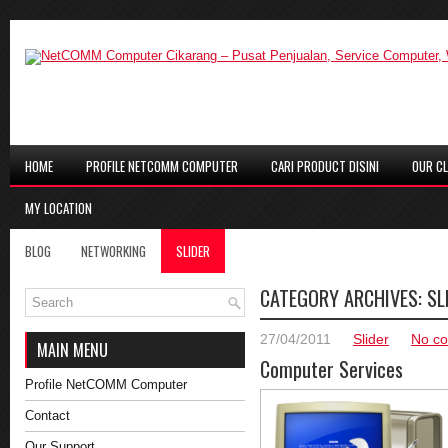
HOME
PROFILE NETCOMM COMPUTER
CARI PRODUCT DISINI
OUR CL
MY LOCATION
BLOG
NETWORKING
SLIDER
CATEGORY ARCHIVES:
SL
27/04/2011
Slider
No c
MAIN MENU
Computer Services
Profile NetCOMM Computer
Contact
Our Support