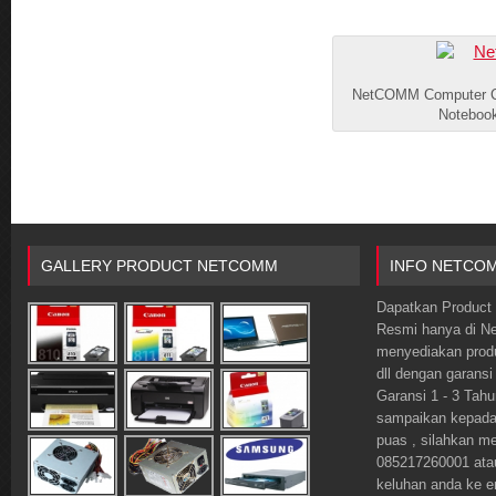
NetCOMM Computer Ci
Notebook
GALLERY PRODUCT NETCOMM
INFO NETCO
Dapatkan Product 
Resmi hanya di 
menyediakan prod
dll dengan garansi
Garansi 1 - 3 Tahu
sampaikan kepada o
puas , silahkan m
085217260001 ata
keluhan anda ke 