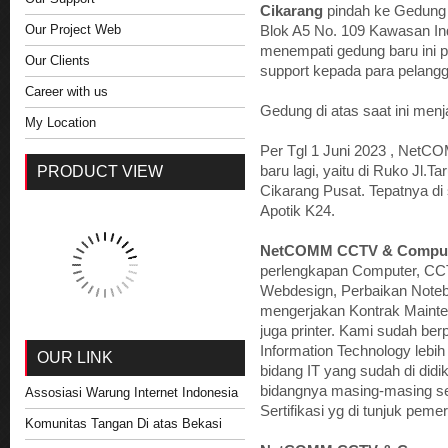
Cikarang
pindah ke Gedung m
Our Project Web
Blok A5 No. 109 Kawasan In
menempati gedung baru ini 
Our Clients
support kepada para pelangg
Career with us
Gedung di atas saat ini me
My Location
Per Tgl 1 Juni 2023 , Net
PRODUCT VIEW
baru lagi, yaitu di Ruko Jl.T
Cikarang Pusat. Tepatnya di
Apotik K24.
NetCOMM CCTV & Comput
perlengkapan Computer, CC
Webdesign, Perbaikan Noteb
mengerjakan Kontrak Maint
juga printer. Kami sudah be
Information Technology lebih
OUR LINK
bidang IT yang sudah di didi
bidangnya masing-masing sert
Assosiasi Warung Internet Indonesia
Sertifikasi yg di tunjuk pemer
Komunitas Tangan Di atas Bekasi