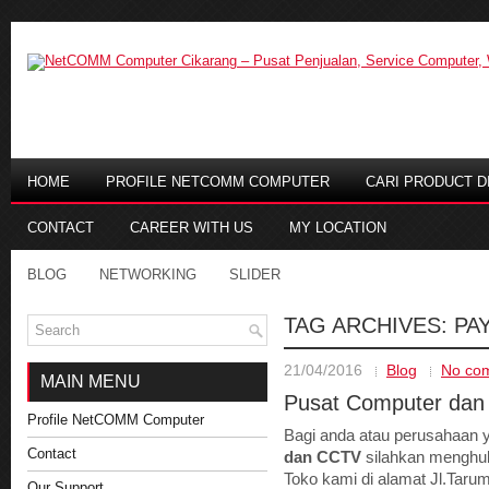
HOME
PROFILE NETCOMM COMPUTER
CARI PRODUCT DI
CONTACT
CAREER WITH US
MY LOCATION
BLOG
NETWORKING
SLIDER
TAG ARCHIVES:
PA
21/04/2016
Blog
No co
MAIN MENU
Pusat Computer dan
Profile NetCOMM Computer
Bagi anda atau perusahaan
Contact
dan CCTV
silahkan menghub
Toko kami di alamat Jl.Tarum
Our Support